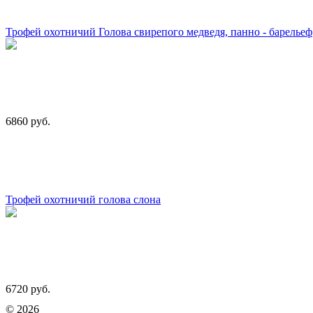
Трофей охотничий Голова свирепого медведя, панно - барельеф
6860 руб.
Трофей охотничий голова слона
6720 руб.
© 2026