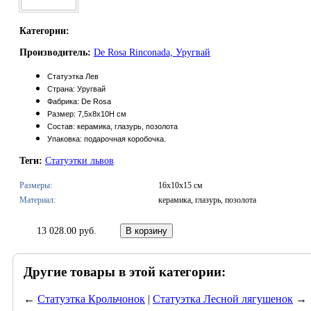
Категории:
Производитель:
De Rosa Rinconada, Уругвай
Статуэтка Лев
Страна: Уругвай
Фабрика: De Rosa
Размер: 7,5х8х10H см
Состав: керамика, глазурь, позолота
Упаковка: подарочная коробочка.
Теги:
Статуэтки львов
Размеры:
16x10x15 см
Материал:
керамика, глазурь, позолота
13 028.00 руб.
Другие товары в этой категории:
←
Статуэтка Крольчонок
|
Статуэтка Лесной лягушенок
→