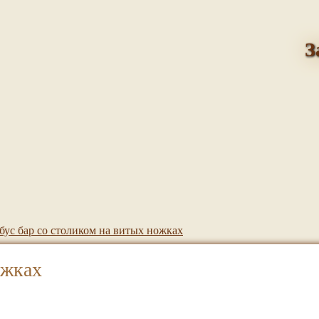
З
бус бар со столиком на витых ножках
ожках