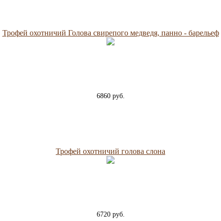
Трофей охотничий Голова свирепого медведя, панно - барельеф
6860 руб.
Трофей охотничий голова слона
6720 руб.