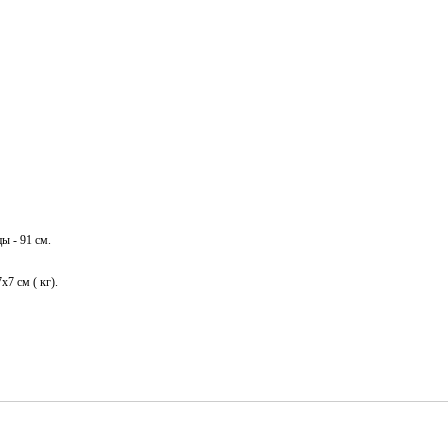
ы - 91 см.
х7 см ( кг).