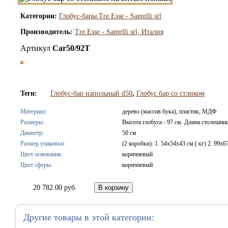
Категории:
Глобус-бары Tre Esse - Santelli srl
Производитель:
Tre Esse - Santelli srl, Италия
Артикул
Car50/92T
Теги:
Глобус-бар напольный d50
,
Глобус бар со стликом
Материал:
дерево (массив бука), пластик, МДФ
Размеры:
Высота глобуса - 97 см. Длина столешниц
Диаметр:
50 см
Размер упаковки:
(2 коробки): 1. 54х54x43 см ( кг) 2. 99х67
Цвет основания:
коричневый
Цвет сферы:
коричневый
20 782.00 руб.
Другие товары в этой категории: